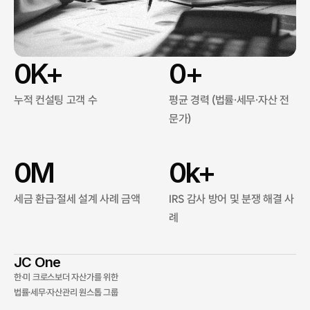
56+
Trusted by
clients worldwide
View Review
0
K+
0
+
누적 컨설팅 고객 수
평균 경력 (법률·세무·자산 전
문가)
0
M
0
k+
세금 환급·절세 설계 사례 금액
IRS 감사 방어 및 분쟁 해결 사
례
JC One 
한·미 크로스보더 자산가를 위한
법률·세무·자산관리 원스톱 그룹