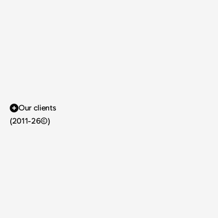
Our
approach
is
simple:
we
combine
legal,
tax,
and
wealth
planning
so
clients
keep
more
of
what
they
earn.
Portfolio
Our clients
(2011-26©)