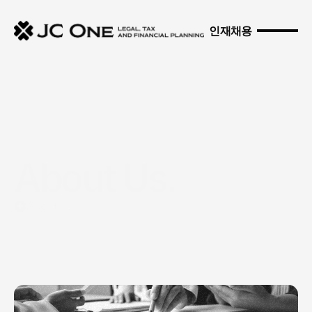
인재채용
About Us.
About us
전문
변호사,
CPA,
재무
및
부동산
자문가로
구성된
JC
One은
미국
내
고객에게는
법률,
세무
및
자산관리
One-Stop
서비스
를,
글로벌
고객에게는
국제
세무·
자산관리
서비스
를
제공하고
있습니다.