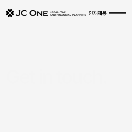
인재채용
Get in touch.
Have
a
question
about
U.S.
law,
tax,
tax
or