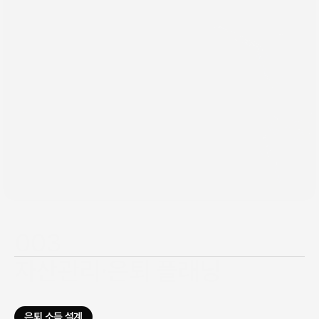
003
자산관리·은퇴 플래닝
투자·현금흐름·세금을 함께 보는 통합 자산관리로, 
노후와 다음 세대를 위한 장기 플랜을 설계합니다.
은퇴 소득 설계