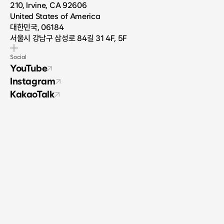
210, Irvine, CA 92606
United States of America
대한민국, 06184
서울시 강남구 삼성로 84길 31 4F, 5F
Social
YouTube
Instagram
KakaoTalk