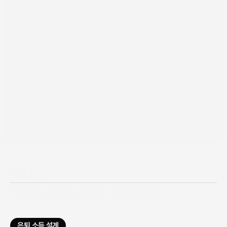
003
자산관리·은퇴 플래닝
투자·현금흐름·세금을 함께 보는 통합 자산관리로, 
노후와 다음 세대를 위한 장기 플랜을 설계합니다.
은퇴 소득 설계