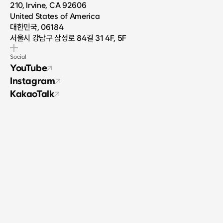
210, Irvine, CA 92606
United States of America
대한민국, 06184
서울시 강남구 삼성로 84길 31 4F, 5F
Social
YouTube
Instagram
KakaoTalk