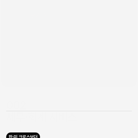
002
세무·회계 서비스
개인·법인 세금 신고부터 급여·기장, 
연중 세무 플래닝과 IRS 대응까지 전담 지원합니다.
한·미 크로스보더